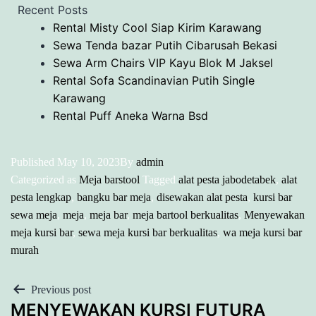
Recent Posts
Rental Misty Cool Siap Kirim Karawang
Sewa Tenda bazar Putih Cibarusah Bekasi
Sewa Arm Chairs VIP Kayu Blok M Jaksel
Rental Sofa Scandinavian Putih Single
Karawang
Rental Puff Aneka Warna Bsd
Published
May 10, 2023
By
admin
Categorized as
Meja barstool
Tagged
alat pesta jabodetabek
,
alat
pesta lengkap
,
bangku bar meja
,
disewakan alat pesta
,
kursi bar
sewa meja
,
meja
,
meja bar
,
meja bartool berkualitas
,
Menyewakan
meja kursi bar
,
sewa meja kursi bar berkualitas
,
wa meja kursi bar
murah
POST
Previous post
MENYEWAKAN KURSI FUTURA