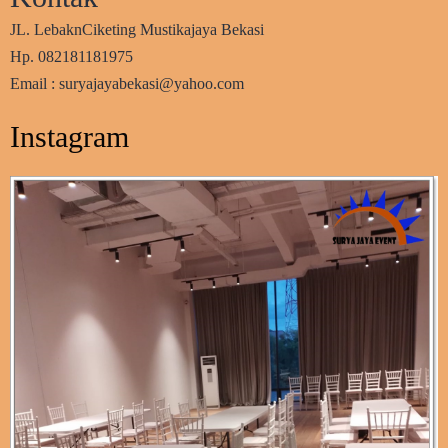
JL. LebaknCiketing Mustikajaya Bekasi
Hp. 082181181975
Email : suryajayabekasi@yahoo.com
Instagram