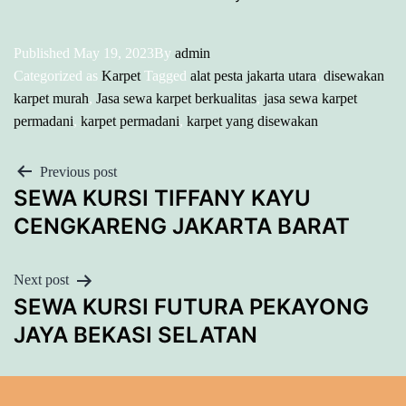
Published
May 19, 2023
By
admin
Categorized as
Karpet
Tagged
alat pesta jakarta utara
,
disewakan
karpet murah
,
Jasa sewa karpet berkualitas
,
jasa sewa karpet
permadani
,
karpet permadani
,
karpet yang disewakan
POST
Previous post
SEWA KURSI TIFFANY KAYU
NAVIGATION
CENGKARENG JAKARTA BARAT
Next post
SEWA KURSI FUTURA PEKAYONG
JAYA BEKASI SELATAN