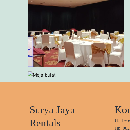
Surya Jaya
Kon
Rentals
JL. Leb
Hp. 08