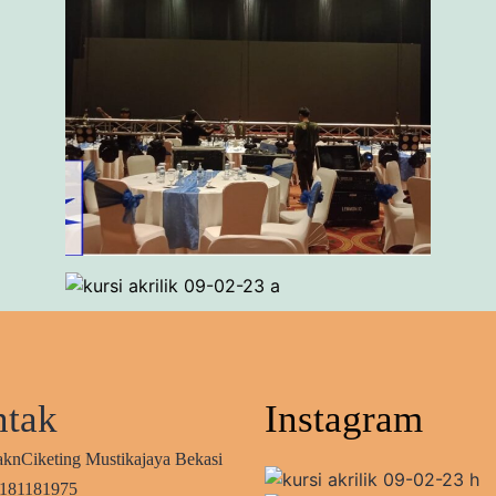
tak
Instagram
aknCiketing Mustikajaya Bekasi
2181181975