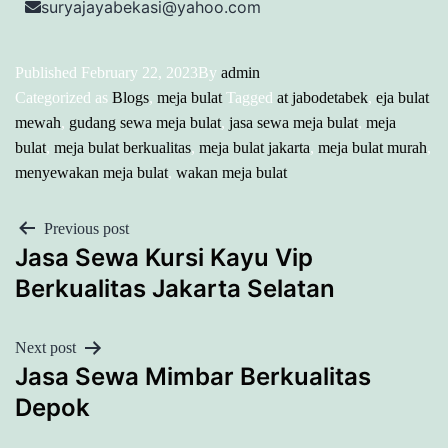
suryajayabekasi@yahoo.com
Published
February 22, 2023
By
admin
Categorized as
Blogs
,
meja bulat
Tagged
at jabodetabek
,
eja bulat
mewah
,
gudang sewa meja bulat
,
jasa sewa meja bulat
,
meja
bulat
,
meja bulat berkualitas
,
meja bulat jakarta
,
meja bulat murah
,
menyewakan meja bulat
,
wakan meja bulat
POST
Previous post
Jasa Sewa Kursi Kayu Vip
NAVIGATION
Berkualitas Jakarta Selatan
Next post
Jasa Sewa Mimbar Berkualitas
Depok