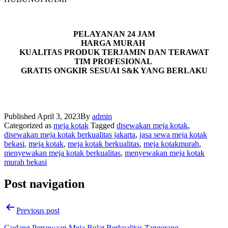
PELAYANAN 24 JAM
HARGA MURAH
KUALITAS PRODUK TERJAMIN DAN TERAWAT
TIM PROFESIONAL
GRATIS ONGKIR SESUAI S&K YANG BERLAKU
Published
April 3, 2023
By
admin
Categorized as
meja kotak
Tagged
disewakan meja kotak
,
disewakan meja kotak berkualitas jakarta
,
jasa sewa meja kotak
bekasi
,
meja kotak
,
meja kotak berkualitas
,
meja kotakmurah
,
menyewakan meja kotak berkualitas
,
menyewakan meja kotak
murah bekasi
Post navigation
Previous post
Gudang Persewaan Meja Bulat Berkualitas Tangerang