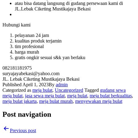
atau bisa datang langsung di gudang persewaan kami di
JL.Lebak Ciketing Mustikajaya Bekasi
Hubungi kami
pelayanan 24 jam
kualitas produk terjamin
tim profesional
harga murah
gratis ongkir sesuai s&k yan berlaku
082181181975
suryajayabekasi@yahoo.com
JL. Lebak Ciketing Mustikajaya Bekasi
Published
April 1, 2023
By
admin
Categorized as
meja bulat
,
Uncategorized
Tagged
gudang sewa
meja bulat
,
jasa sewa meja bulat
,
meja bulat
,
meja bulat berkualitas
,
meja bulat jakarta
,
meja bulat murah
,
menyewakan meja bulat
Post navigation
Previous post