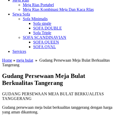
Meja Rias
Meja Rias Portabel
Meja Rias Kombinasi Meja Dan Kaca RIas
Sewa Sofa
Sofa Minimalis
Sofa single
SOFA DOUBLE
Sofa Triple
SOFA SCANDINAVIAN
SOFA QUEEN
SOFA OVAL
Services
Home
»
meja bulat
»
Gudang Persewaan Meja Bulat Berkualitas
Tangerang
Gudang Persewaan Meja Bulat
Berkualitas Tangerang
GUDANG PERSEWAAN MEJA BULAT BERKUALITAS
TANGGERANG
Gudang persewaan meja bulat berkualitas tanggerang dengan harga
yang aman dikantong.