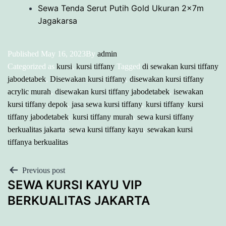
Sewa Tenda Serut Putih Gold Ukuran 2x7m
Jagakarsa
Published
May 16, 2023
By
admin
Categorized as
kursi
,
kursi tiffany
Tagged
di sewakan kursi tiffany
jabodetabek
,
Disewakan kursi tiffany
,
disewakan kursi tiffany
acrylic murah
,
disewakan kursi tiffany jabodetabek
,
isewakan
kursi tiffany depok
,
jasa sewa kursi tiffany
,
kursi tiffany
,
kursi
tiffany jabodetabek
,
kursi tiffany murah
,
sewa kursi tiffany
berkualitas jakarta
,
sewa kursi tiffany kayu
,
sewakan kursi
tiffanya berkualitas
POST
Previous post
SEWA KURSI KAYU VIP
NAVIGATION
BERKUALITAS JAKARTA