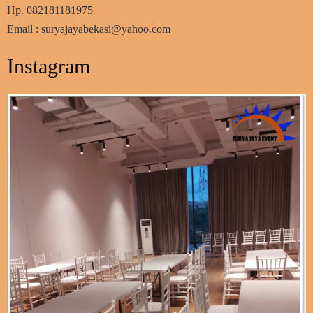
Hp. 082181181975
Email : suryajayabekasi@yahoo.com
Instagram