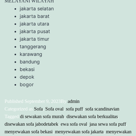
MELAYANI WILAYAH
jakarta selatan
jakarta barat
jakarta utara
jakarta pusat
jakarta timur
tanggerang
karawang
bandung
bekasi
depok
bogor
Published
September 9, 2023
By
admin
Categorized as
Sofa
,
Sofa oval
,
sofa puff
,
sofa scandinavian
Tagged
di sewakan sofa murah
,
disewakan sofa berkualitas
,
disewakan sofa jabodetabek
,
ewa sofa oval
,
jasa sewa sofa puff
,
menyewakan sofa bekasi
,
menyewakan sofa jakarta
,
menyewakan