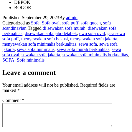
DEPOK
BOGOR
Published
September 29, 2023
By
admin
Categorized as
Sofa
,
Sofa oval
,
sofa puff
,
sofa queen
,
sofa
scandinavian
Tagged
di sewakan sofa murah
,
disewakan sofa
berkualitas
,
disewakan sofa jabodetabek
,
ewa sofa oval
,
jasa sewa
sofa puff
,
menyewakan sofa bekasi
,
menyewakan sofa jakarta
,
menyewakan sofa minimalis berkualitas
,
sewa sofa
,
sewa sofa
jakarta
,
sewa sofa minimalis
,
sewa sofa murah berkualitas
,
sewa
sofa oval
,
sewakan sofa jakarta
,
sewakan sofa minimalis berkualitas
,
SOFA
,
Sofa minimalis
Leave a comment
Your email address will not be published.
Required fields are
marked
*
Comment
*