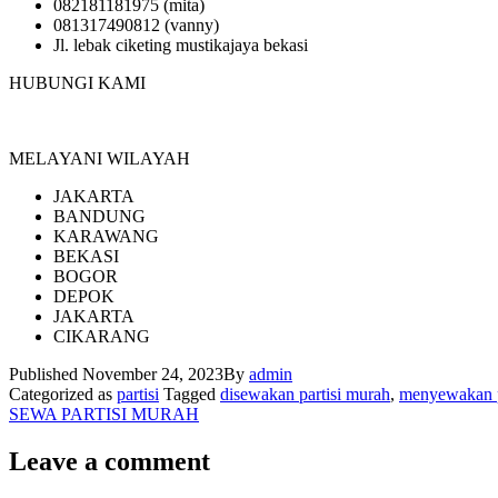
082181181975 (mita)
081317490812 (vanny)
Jl. lebak ciketing mustikajaya bekasi
HUBUNGI KAMI
MELAYANI WILAYAH
JAKARTA
BANDUNG
KARAWANG
BEKASI
BOGOR
DEPOK
JAKARTA
CIKARANG
Published
November 24, 2023
By
admin
Categorized as
partisi
Tagged
disewakan partisi murah
,
menyewakan p
SEWA PARTISI MURAH
Leave a comment