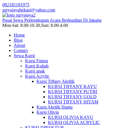
082181181975
suryajayabekasi@yahoo.com
Pusat Sewa Perlengkapan Acara Berkualitas Di Jakarta
Mon-Sat: 8.00-10.30,Sun: 8.00-4.00
Home
Blog
About
Contact
Sewa Kursi
Kursi Futura
Kursi Kuliah
Kursi anak
Kursi Acrylic
Kursi Tiffany Akrilik
KURSI TIFFANY KAYU
KURSI TIFFANY PUTIH
KURSI TIFFANY GOLD
KURSI TIFFANY HITAM
Kursi Akrilik Hantu
Kursi Olivia
KURSI OLIVIA KAYU
KURSI OLIVIA ACRYLIC
KURSI DIREKTUR