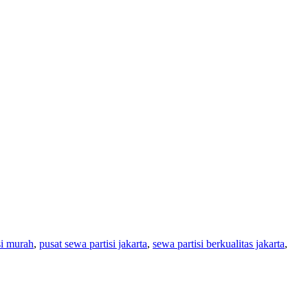
si murah
,
pusat sewa partisi jakarta
,
sewa partisi berkualitas jakarta
,