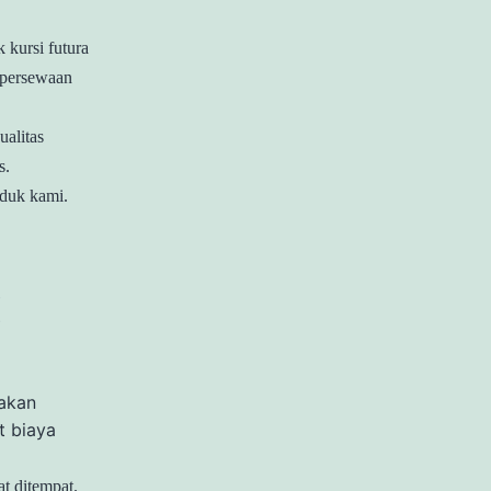
 kursi futura
 persewaan
ualitas
s.
oduk kami.
M
 akan
t biaya
t ditempat.