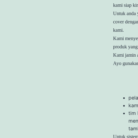
kami siap kir
Untuk anda y
cover denga
kami.
Kami menyewa
produk yang
Kami jamin 
Ayo gunakan
pel
kam
tim
men
tam
Untuk sistem