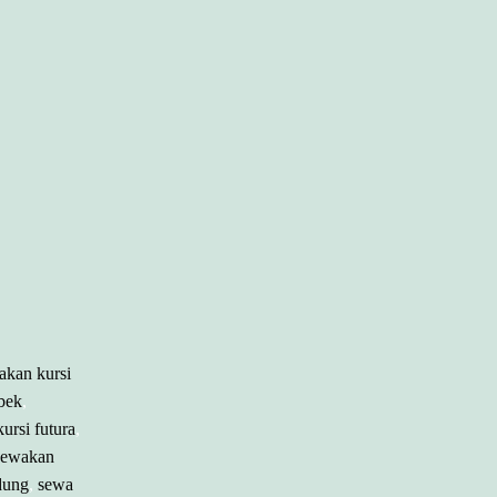
akan kursi
bek
,
ursi futura
,
ewakan
dung
,
sewa