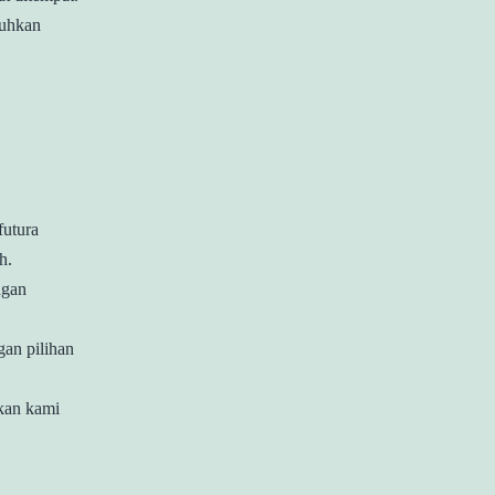
tuhkan
futura
h.
ngan
gan pilihan
kan kami