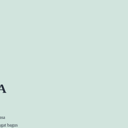
A
asa
ngat bagus