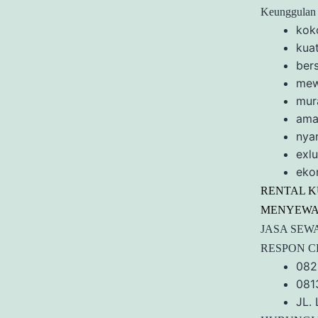
Keunggulan 
kok
kua
bers
me
mur
ama
nya
exlu
eko
RENTAL K
MENYEWAK
JASA SEW
RESPON C
082
081
JL.