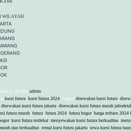
 KAMI
I WILAYAH
ARTA
NDUNG
ARANG
RAWANG
NGERANG
ASI
GOR
POK
rch 1, 2024
By
admin
 as
kursi futura
,
kursi futura 2024
Tagged
disewakan kursi futura
,
disew
,
disewakan kursi futura jakarta
,
disewakan kursi futura murah jabodeta
rsi futura murah
,
futura
,
futura 2024
,
futura bogor
,
harga terbaru 2024 k
bogor
,
kursi futura terdekat
,
menyewakan kursi futura berkualitas
,
meny
 murah dan berkualitas
,
rental kursi futura jakarta
,
sewa kursi futura ban