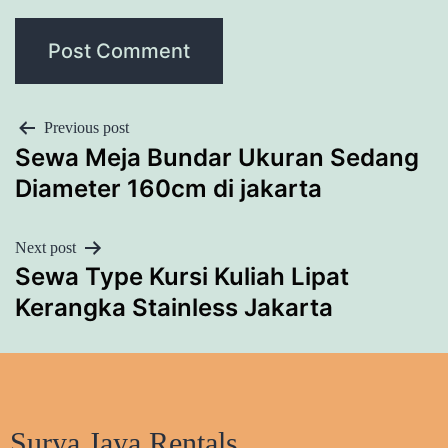
POST
Previous post
Sewa Meja Bundar Ukuran Sedang
NAVIGATION
Diameter 160cm di jakarta
Next post
Sewa Type Kursi Kuliah Lipat
Kerangka Stainless Jakarta
Surya Jaya Rentals