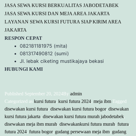
JASA SEWA KURSI BERKUALITAS JABODETABEK
JASA SEWA KURSI DAN MEJA AREA JAKARTA
LAYANAN SEWA KURSI FUTURA SIAP KIRIM AREA
JAKARTA
RESPON CEPAT
082181181975 (mita)
081317490812 (sumi)
Jl. lebak ciketing mustikajaya bekasi
HUBUNGI KAMI
Published
September 20, 2024
By
admin
Categorized as
kursi futura
,
kursi futura 2024
,
meja ibm
Tagged
disewakan kursi futura
,
disewakan kursi futura bogor
,
disewakan
kursi futura jakarta
,
disewakan kursi futura murah jabodetabek
,
disewakan meja ibm murah
,
disewakankursi futura murah
,
futura
,
futura 2024
,
futura bogor
,
gudang persewaan meja ibm
,
gudang