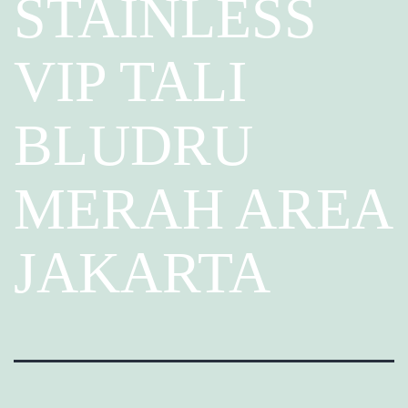
STAINLESS
VIP TALI
BLUDRU
MERAH AREA
JAKARTA