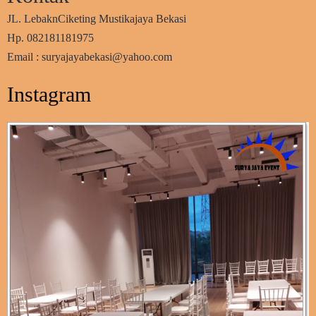
JL. LebaknCiketing Mustikajaya Bekasi
Hp. 082181181975
Email : suryajayabekasi@yahoo.com
Instagram