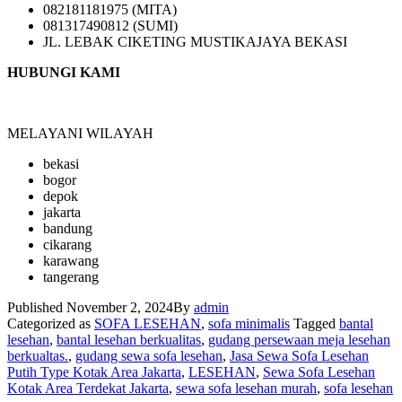
082181181975 (MITA)
081317490812 (SUMI)
JL. LEBAK CIKETING MUSTIKAJAYA BEKASI
HUBUNGI KAMI
MELAYANI WILAYAH
bekasi
bogor
depok
jakarta
bandung
cikarang
karawang
tangerang
Published
November 2, 2024
By
admin
Categorized as
SOFA LESEHAN
,
sofa minimalis
Tagged
bantal
lesehan
,
bantal lesehan berkualitas
,
gudang persewaan meja lesehan
berkualtas.
,
gudang sewa sofa lesehan
,
Jasa Sewa Sofa Lesehan
Putih Type Kotak Area Jakarta
,
LESEHAN
,
Sewa Sofa Lesehan
Kotak Area Terdekat Jakarta
,
sewa sofa lesehan murah
,
sofa lesehan