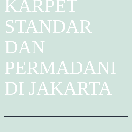
KARPET
STANDAR
DAN
PERMADANI
DI JAKARTA