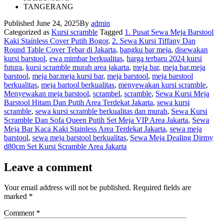
TANGERANG
Published
June 24, 2025
By
admin
Categorized as
Kursi scramble
Tagged
1. Pusat Sewa Meja Barstool
Kaki Stainless Cover Putih Bogor
,
2. Sewa Kursi Tiffany Dan
Round Table Cover Tebar di Jakarta
,
bangku bar meja
,
disewakan
kursi barstool
,
ewa mimbar berkualitas
,
harga terbaru 2024 kursi
futura
,
kursi scramble murah area jakarta
,
meja bar
,
meja bar.meja
barstool
,
meja bar.meja kursi bar
,
meja barstool
,
meja barstool
berkualitas
,
meja bartool berkualitas
,
menyewakan kursi scramble
,
Menyewakan meja barstool
,
scrambel
,
scramble
,
Sewa Kursi Meja
Barstool Hitam Dan Putih Area Terdekat Jakarta
,
sewa kursi
scramble
,
sewa kursi scramble berkualitas dan murah
,
Sewa Kursi
Scramble Dan Sofa Queen Putih Set Meja VIP Area Jakarta
,
Sewa
Meja Bar Kaca Kaki Stainless Area Terdekat Jakarta
,
sewa meja
barstool
,
sewa meja barstool berkualitas
,
Sewa Meja Dealing Dirmy
d80cm Set Kursi Scramble Area Jakarta
Leave a comment
Your email address will not be published.
Required fields are
marked
*
Comment
*