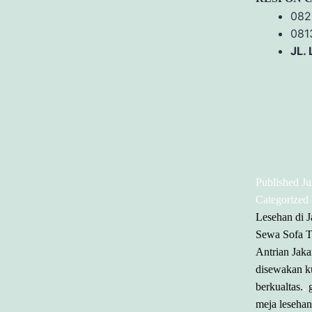
082
081
JL.
Published
Ju
Categorized
Lesehan di J
Sewa Sofa T
Antrian Jaka
disewakan ku
berkualtas.
,
meja leseha