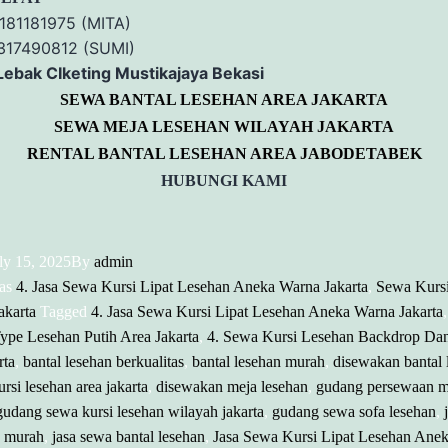
181181975 (MITA)
317490812 (SUMI)
 Lebak CIketing Mustikajaya Bekasi
SEWA BANTAL LESEHAN AREA JAKARTA
SEWA MEJA LESEHAN WILAYAH JAKARTA
RENTAL BANTAL LESEHAN AREA JABODETABEK
HUBUNGI KAMI
ly 15, 2025
By
admin
 as
4. Jasa Sewa Kursi Lipat Lesehan Aneka Warna Jakarta
,
Sewa Kursi
akarta
Tagged
4. Jasa Sewa Kursi Lipat Lesehan Aneka Warna Jakarta
ype Lesehan Putih Area Jakarta
,
4. Sewa Kursi Lesehan Backdrop Da
rta
,
bantal lesehan berkualitas
,
bantal lesehan murah
,
disewakan bantal 
rsi lesehan area jakarta
,
disewakan meja lesehan
,
gudang persewaan m
gudang sewa kursi lesehan wilayah jakarta
,
gudang sewa sofa lesehan
,
n murah
,
jasa sewa bantal lesehan
,
Jasa Sewa Kursi Lipat Lesehan Ane