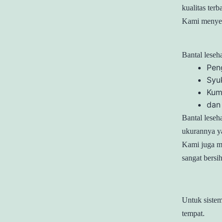
kualitas terb
Kami menyew
Bantal leseh
Pen
Syu
Kum
dan
Bantal lese
ukurannya ya
Kami juga me
sangat bersi
Untuk siste
tempat.