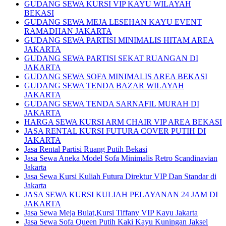
GUDANG SEWA KURSI VIP KAYU WILAYAH
BEKASI
GUDANG SEWA MEJA LESEHAN KAYU EVENT
RAMADHAN JAKARTA
GUDANG SEWA PARTISI MINIMALIS HITAM AREA
JAKARTA
GUDANG SEWA PARTISI SEKAT RUANGAN DI
JAKARTA
GUDANG SEWA SOFA MINIMALIS AREA BEKASI
GUDANG SEWA TENDA BAZAR WILAYAH
JAKARTA
GUDANG SEWA TENDA SARNAFIL MURAH DI
JAKARTA
HARGA SEWA KURSI ARM CHAIR VIP AREA BEKASI
JASA RENTAL KURSI FUTURA COVER PUTIH DI
JAKARTA
Jasa Rental Partisi Ruang Putih Bekasi
Jasa Sewa Aneka Model Sofa Minimalis Retro Scandinavian
Jakarta
Jasa Sewa Kursi Kuliah Futura Direktur VIP Dan Standar di
Jakarta
JASA SEWA KURSI KULIAH PELAYANAN 24 JAM DI
JAKARTA
Jasa Sewa Meja Bulat,Kursi Tiffany VIP Kayu Jakarta
Jasa Sewa Sofa Queen Putih Kaki Kayu Kuningan Jaksel