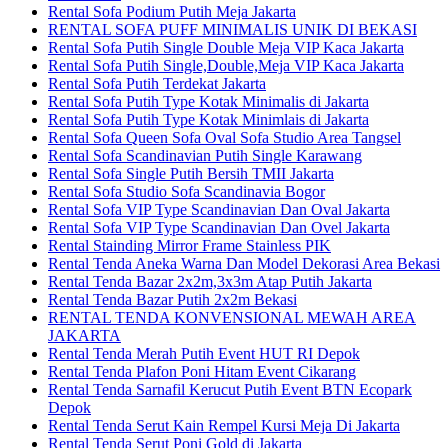
Rental Sofa Podium Putih Meja Jakarta
RENTAL SOFA PUFF MINIMALIS UNIK DI BEKASI
Rental Sofa Putih Single Double Meja VIP Kaca Jakarta
Rental Sofa Putih Single,Double,Meja VIP Kaca Jakarta
Rental Sofa Putih Terdekat Jakarta
Rental Sofa Putih Type Kotak Minimalis di Jakarta
Rental Sofa Putih Type Kotak Minimlais di Jakarta
Rental Sofa Queen Sofa Oval Sofa Studio Area Tangsel
Rental Sofa Scandinavian Putih Single Karawang
Rental Sofa Single Putih Bersih TMII Jakarta
Rental Sofa Studio Sofa Scandinavia Bogor
Rental Sofa VIP Type Scandinavian Dan Oval Jakarta
Rental Sofa VIP Type Scandinavian Dan Ovel Jakarta
Rental Stainding Mirror Frame Stainless PIK
Rental Tenda Aneka Warna Dan Model Dekorasi Area Bekasi
Rental Tenda Bazar 2x2m,3x3m Atap Putih Jakarta
Rental Tenda Bazar Putih 2x2m Bekasi
RENTAL TENDA KONVENSIONAL MEWAH AREA
JAKARTA
Rental Tenda Merah Putih Event HUT RI Depok
Rental Tenda Plafon Poni Hitam Event Cikarang
Rental Tenda Sarnafil Kerucut Putih Event BTN Ecopark
Depok
Rental Tenda Serut Kain Rempel Kursi Meja Di Jakarta
Rental Tenda Serut Poni Gold di Jakarta