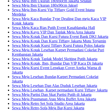
Sewa Meja Ibm Ukuran 180x60cm Jakarta Selatan
Sewa Meja Ibm Ukuran 180x90cm Jaksel
Sewa Meja Ibm,Kursi Vip Tiffany Gold Event Istana
Merdeka
Sewa Meja Kaca Bundar Type Dealing Dan meja Kaca VIP
Kotak Jakarta
Sewa Meja Kaca Rias Putih Event Kasablangka Hall
Sewa Meja Kayu VIP Dan Taplak Meja Area Jakarta
Sewa Meja Kotak Dan Kursi Futura Event Bank DKI Jakarta
Sewa Meja Kotak Dan Kursi Tiffany Jakarta Mutu Terjamin
Sewa Meja Kotak Kursi Tiffany Kursi Futura Polos Jakarta
Sewa Meja Kotak Lesehan Karpet Permadani Cokelat Puri
Kembangan Jakarta
Sewa Meja Kotak Taplak Model Skriting Putih Jakarta
Sewa Meja Kotak, Ibm, Bundar Dan VIP Kaca Di Jakarta
Sewa Meja Kursi Event Lengkap Cover Aneka Warna di
Jakarta
Sewa Meja Lesehan Bundar,Karpet Permadani Cokelat
Jakarta
Sewa Meja Lesehan Dan Alas Duduk Lesehan Jakarta
Sewa Meja Lesehan, Karpet permadani Kursi Tiffany Jakarta
Sewa Meja Partisi Dan Skat Partisi Putih di Jakarta
Sewa Meja Prasmanan Atau Meja Buffet Area Jakarta
Sewa Meja Retro Set Sofa Studio Area Jakarta
Sewa Meja Retro,Sofa,Meja Bar,Kursi Jakarta