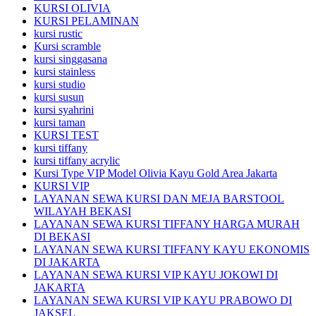
KURSI OLIVIA
KURSI PELAMINAN
kursi rustic
Kursi scramble
kursi singgasana
kursi stainless
kursi studio
kursi susun
kursi syahrini
kursi taman
KURSI TEST
kursi tiffany
kursi tiffany acrylic
Kursi Type VIP Model Olivia Kayu Gold Area Jakarta
KURSI VIP
LAYANAN SEWA KURSI DAN MEJA BARSTOOL
WILAYAH BEKASI
LAYANAN SEWA KURSI TIFFANY HARGA MURAH
DI BEKASI
LAYANAN SEWA KURSI TIFFANY KAYU EKONOMIS
DI JAKARTA
LAYANAN SEWA KURSI VIP KAYU JOKOWI DI
JAKARTA
LAYANAN SEWA KURSI VIP KAYU PRABOWO DI
JAKSEL