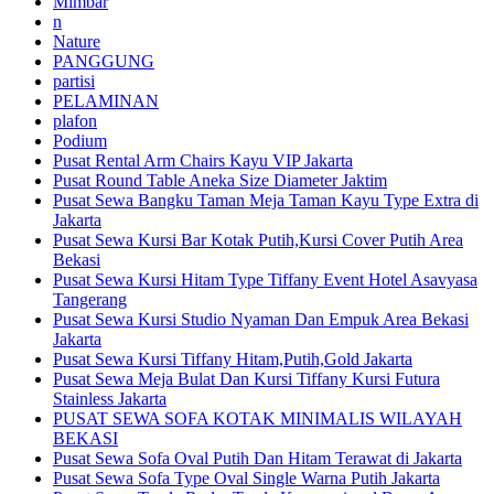
Mimbar
n
Nature
PANGGUNG
partisi
PELAMINAN
plafon
Podium
Pusat Rental Arm Chairs Kayu VIP Jakarta
Pusat Round Table Aneka Size Diameter Jaktim
Pusat Sewa Bangku Taman Meja Taman Kayu Type Extra di
Jakarta
Pusat Sewa Kursi Bar Kotak Putih,Kursi Cover Putih Area
Bekasi
Pusat Sewa Kursi Hitam Type Tiffany Event Hotel Asavyasa
Tangerang
Pusat Sewa Kursi Studio Nyaman Dan Empuk Area Bekasi
Jakarta
Pusat Sewa Kursi Tiffany Hitam,Putih,Gold Jakarta
Pusat Sewa Meja Bulat Dan Kursi Tiffany Kursi Futura
Stainless Jakarta
PUSAT SEWA SOFA KOTAK MINIMALIS WILAYAH
BEKASI
Pusat Sewa Sofa Oval Putih Dan Hitam Terawat di Jakarta
Pusat Sewa Sofa Type Oval Single Warna Putih Jakarta