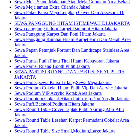
Sewa Meja Stand Makanan Atau Meja Gubukan Area Bekasi
Sewa Meja taman Extra Cilandak Jaksel
Sewa Paket Kursi Meja Lengkap Cover Dan Aksesoris Di
Jakarta
SEWA PANGGUNG HITAM ISTIMEWAH DI JAKARTA
Sewa panggung indoor karpet Dan poni Hitam Jakarta
Sewa Panggung Karpet Dan Poni Hitam Jakarta
Sewa Panggung Rumbai Hitam Karpet Biru Dan Merah Area
Jakarta
Sewa Papan Petunjuk Portrait Dan Landscape Stainless Area
Jakarta
Sewa Partisi Putih Pintu Tirai Hitam Kebayoran Jakarta
Sewa Partisi Ruang Booth Putih Jakarta
SEWA PARTISI RUANG DAN PARTISI SKAT PUTIH
JAKARTA
Sewa Partisi,sewa Kursi Tiffany,Sewa Meja Jakarta
Sewa Podium Cokelat Hitam Putih Vip Dan Acrylic Jakarta
Sewa Podium VIP Acrylic Kotak Area Jakarta
Sewa Podoium Cokelat Hitam Putih Vip Dan Acrylic Jakarta
Sewa Puff,Barstool,Podium Hitam Jakarta
Sewa Round Table Cover Taplak Putih Skirting Abu-Abu
Jakarta
Sewa Round Table Lesehan Karpet Permadani Cokelat Area
Jakarta
Sewa Round Table Size Small,Medium,Large Jakarta