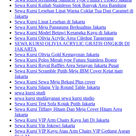
Sewa Kursi Kuliah Stainlesss Stok Banyak Area Bandung
Sewa Kursi Lesehan Lipat Warna Coklat Tua Dan Caramel di
Jakarta
Sewa Kursi Lipat Lesehan di Jakarta
Sewa Kursi Meja Panggung Berkualitas Jakarta
Sewa Kursi Model Betawi Kerangka Kayu di Jakarta
Sewa Kursi Olivia Acrylic Area Ciledug Tangerang
SEWA KURSI OLIVIA ACRYLIC GRATIS ONGKIR DI
JAKARTA
Sewa Kursi Olivia Gold Kemayoran Jakarta
Sewa Kursi Polos Merah type Futura Stainless Bogor
Sewa Kursi Royal Raffles Area Senayan Jakarta Pusat
Sewa Kursi Scramble Putih,Meja IBM Cover Ketat itam
Jakarta
Sewa Kursi Sewa Meja Bekasi Plus cover
Sewa Kursi Silang VIp Round Table Jakarta
sewa kursi studi
sewa kursi studilayanan sewa kursi studio
Sewa Kursi Test Sofa Kotak Putih Jakarta
Sewa Kursi Tiffany Hitam Dan Meja Cover Hitam Area
Jakarta
Sewa Kursi VIP Arm Chairs Kayu Jati Di Jakarta
Sewa Kursi Vip Jokowi Jakarta
Sewa Kursi VIP Kayu Atau Arm Chairs VIP Gedung Asean