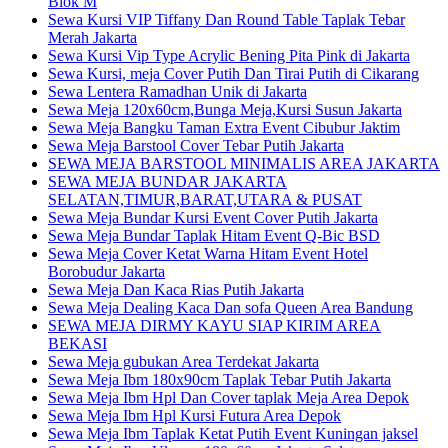
Blok M
Sewa Kursi VIP Tiffany Dan Round Table Taplak Tebar
Merah Jakarta
Sewa Kursi Vip Type Acrylic Bening Pita Pink di Jakarta
Sewa Kursi, meja Cover Putih Dan Tirai Putih di Cikarang
Sewa Lentera Ramadhan Unik di Jakarta
Sewa Meja 120x60cm,Bunga Meja,Kursi Susun Jakarta
Sewa Meja Bangku Taman Extra Event Cibubur Jaktim
Sewa Meja Barstool Cover Tebar Putih Jakarta
SEWA MEJA BARSTOOL MINIMALIS AREA JAKARTA
SEWA MEJA BUNDAR JAKARTA
SELATAN,TIMUR,BARAT,UTARA & PUSAT
Sewa Meja Bundar Kursi Event Cover Putih Jakarta
Sewa Meja Bundar Taplak Hitam Event Q-Bic BSD
Sewa Meja Cover Ketat Warna Hitam Event Hotel
Borobudur Jakarta
Sewa Meja Dan Kaca Rias Putih Jakarta
Sewa Meja Dealing Kaca Dan sofa Queen Area Bandung
SEWA MEJA DIRMY KAYU SIAP KIRIM AREA
BEKASI
Sewa Meja gubukan Area Terdekat Jakarta
Sewa Meja Ibm 180x90cm Taplak Tebar Putih Jakarta
Sewa Meja Ibm Hpl Dan Cover taplak Meja Area Depok
Sewa Meja Ibm Hpl Kursi Futura Area Depok
Sewa Meja Ibm Taplak Ketat Putih Event Kuningan jaksel