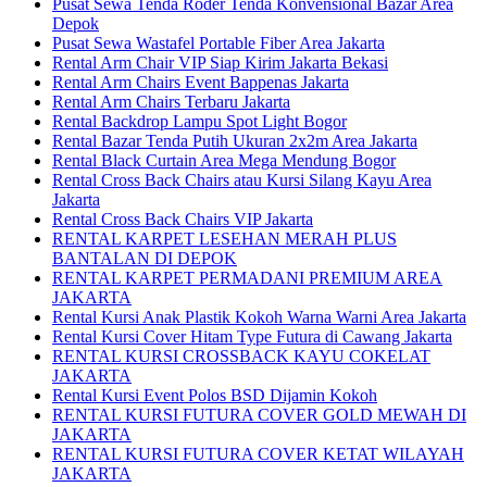
Pusat Sewa Tenda Roder Tenda Konvensional Bazar Area
Depok
Pusat Sewa Wastafel Portable Fiber Area Jakarta
Rental Arm Chair VIP Siap Kirim Jakarta Bekasi
Rental Arm Chairs Event Bappenas Jakarta
Rental Arm Chairs Terbaru Jakarta
Rental Backdrop Lampu Spot Light Bogor
Rental Bazar Tenda Putih Ukuran 2x2m Area Jakarta
Rental Black Curtain Area Mega Mendung Bogor
Rental Cross Back Chairs atau Kursi Silang Kayu Area
Jakarta
Rental Cross Back Chairs VIP Jakarta
RENTAL KARPET LESEHAN MERAH PLUS
BANTALAN DI DEPOK
RENTAL KARPET PERMADANI PREMIUM AREA
JAKARTA
Rental Kursi Anak Plastik Kokoh Warna Warni Area Jakarta
Rental Kursi Cover Hitam Type Futura di Cawang Jakarta
RENTAL KURSI CROSSBACK KAYU COKELAT
JAKARTA
Rental Kursi Event Polos BSD Dijamin Kokoh
RENTAL KURSI FUTURA COVER GOLD MEWAH DI
JAKARTA
RENTAL KURSI FUTURA COVER KETAT WILAYAH
JAKARTA