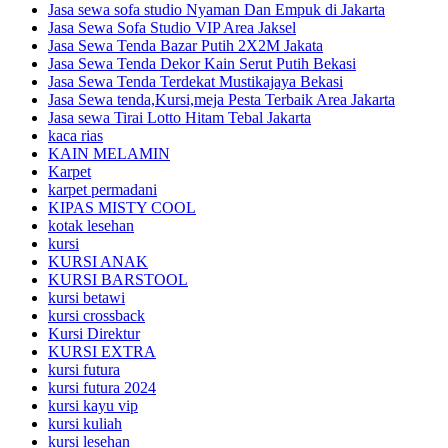
Jasa sewa sofa studio Nyaman Dan Empuk di Jakarta
Jasa Sewa Sofa Studio VIP Area Jaksel
Jasa Sewa Tenda Bazar Putih 2X2M Jakata
Jasa Sewa Tenda Dekor Kain Serut Putih Bekasi
Jasa Sewa Tenda Terdekat Mustikajaya Bekasi
Jasa Sewa tenda,Kursi,meja Pesta Terbaik Area Jakarta
Jasa sewa Tirai Lotto Hitam Tebal Jakarta
kaca rias
KAIN MELAMIN
Karpet
karpet permadani
KIPAS MISTY COOL
kotak lesehan
kursi
KURSI ANAK
KURSI BARSTOOL
kursi betawi
kursi crossback
Kursi Direktur
KURSI EXTRA
kursi futura
kursi futura 2024
kursi kayu vip
kursi kuliah
kursi lesehan