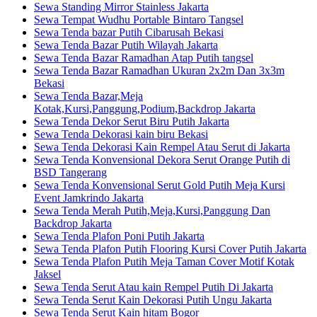
Sewa Standing Mirror Stainless Jakarta
Sewa Tempat Wudhu Portable Bintaro Tangsel
Sewa Tenda bazar Putih Cibarusah Bekasi
Sewa Tenda Bazar Putih Wilayah Jakarta
Sewa Tenda Bazar Ramadhan Atap Putih tangsel
Sewa Tenda Bazar Ramadhan Ukuran 2x2m Dan 3x3m
Bekasi
Sewa Tenda Bazar,Meja
Kotak,Kursi,Panggung,Podium,Backdrop Jakarta
Sewa Tenda Dekor Serut Biru Putih Jakarta
Sewa Tenda Dekorasi kain biru Bekasi
Sewa Tenda Dekorasi Kain Rempel Atau Serut di Jakarta
Sewa Tenda Konvensional Dekora Serut Orange Putih di
BSD Tangerang
Sewa Tenda Konvensional Serut Gold Putih Meja Kursi
Event Jamkrindo Jakarta
Sewa Tenda Merah Putih,Meja,Kursi,Panggung Dan
Backdrop Jakarta
Sewa Tenda Plafon Poni Putih Jakarta
Sewa Tenda Plafon Putih Flooring Kursi Cover Putih Jakarta
Sewa Tenda Plafon Putih Meja Taman Cover Motif Kotak
Jaksel
Sewa Tenda Serut Atau kain Rempel Putih Di Jakarta
Sewa Tenda Serut Kain Dekorasi Putih Ungu Jakarta
Sewa Tenda Serut Kain hitam Bogor