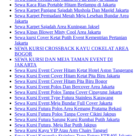
Sewa Kaca Rias Portable Hitam Berlampu di Jakarta
Sewa Karpet Panjang Sajadah Mushola Dan Masjid Jakarta
Sewa Karpet Permadani Merah Meja Lesehan Bundar Area
Jakarta
Sewa Karpet Sajadah Area Kuningan Jaksel
Sewa Kipas Blower Misty Cool Area Jakarta
Sewa kursi Cover Ketat Putih Event Kementrian Pertanian
Jakarta
SEWA KURSI CROSSBACK KAYU COKELAT AREA
BOGOR
SEWA KURSI DAN MEJA TAMAN EVENT DI
JAKARTA
Sewa Kursi Event Cover Hitam Ketat Hotel Aston Tangerang
Sewa Kursi Event Cover Hitam Ketat Pita Biru Jakarta
Sewa Kursi Event Cover Hitam Pita Biru Bogor
Sewa Kursi Event Polos Dan Bercover Area Jakarta
Sewa Kursi Event Polos Tanpa Cover Cipayung Jakarta
Sewa Kursi Event Type Futura Stainless Karawang
Sewa Kursi Event,Meja Bundar Full Cover Jakarta
Sewa Kursi Futura Polos Area Kemang Pratama Bekasi
Sewa Kursi Futura Polos Tanpa Cover Cikini Jakpus
Sewa Kursi Futura Sarung Kursi Rumbai Putih Jakarta
Sewa Kursi Futura, Meja Bar Putih Jakpus
Sewa Kursi Kayu VIP Atau Arm Chairs Tangsel
Sewa Kursi Kerangka Stainless Type Futura FTR405 Jakarta