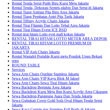
Rental Tenda Serut Putih Biru Kursi Meja Jakarta
Rental Tenda, Dekorasi Sentris,plafon Dan Serut di Jakarta
Rental Tiang Antrian Pita Biru Area Jakarta
Rental Tiang Pembatas Antri Pita Tarik Jakarta
Rental Tiffany Acrylic Chairs Jakarta
Rental Tirai Filamin Dan Lotto Tebal Area Jakarta
Rental Tirai Hitam Event ICE BSD
Rental tirai hitam Lotto evnt mall kokas Jakarta
RENTAL TIRAI HITAM LOTTO METER AREA DEPOK
RENTAL TIRAI HITAM LOTTO PREMIUM DI
JAKARTA
Rental VIP Arm Chairs Jakarta
Rental Wastafel Portable,Kursi,meja Pondok Ungu Bekasi
retro
ROUND TABLE
Services
Sewa Arm Chairs Queline Stainless Jakarta
Sewa Arm Chairs VIP Kayu Blok M Jaksel
Sewa Arm Chairs,Sewa Tirai Hitam Jakarta
Sewa Backdrop Bermutu Area Jakarta
Sewa Backdrop Kursi Meja Ibm Kursi Acrylic Area Cikarang
Sewa Backdrop,Panggung Juara Dan Tenda Jakarta
Sewa Gubukan Cover Gold Sofa Oval Hitam Tenda Serut
Jakarta
Sewa Kaca Cermin rias Stainless Full Body di Jakarta