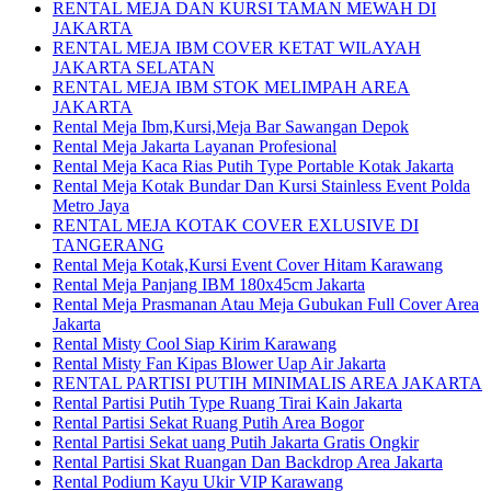
RENTAL MEJA DAN KURSI TAMAN MEWAH DI
JAKARTA
RENTAL MEJA IBM COVER KETAT WILAYAH
JAKARTA SELATAN
RENTAL MEJA IBM STOK MELIMPAH AREA
JAKARTA
Rental Meja Ibm,Kursi,Meja Bar Sawangan Depok
Rental Meja Jakarta Layanan Profesional
Rental Meja Kaca Rias Putih Type Portable Kotak Jakarta
Rental Meja Kotak Bundar Dan Kursi Stainless Event Polda
Metro Jaya
RENTAL MEJA KOTAK COVER EXLUSIVE DI
TANGERANG
Rental Meja Kotak,Kursi Event Cover Hitam Karawang
Rental Meja Panjang IBM 180x45cm Jakarta
Rental Meja Prasmanan Atau Meja Gubukan Full Cover Area
Jakarta
Rental Misty Cool Siap Kirim Karawang
Rental Misty Fan Kipas Blower Uap Air Jakarta
RENTAL PARTISI PUTIH MINIMALIS AREA JAKARTA
Rental Partisi Putih Type Ruang Tirai Kain Jakarta
Rental Partisi Sekat Ruang Putih Area Bogor
Rental Partisi Sekat uang Putih Jakarta Gratis Ongkir
Rental Partisi Skat Ruangan Dan Backdrop Area Jakarta
Rental Podium Kayu Ukir VIP Karawang