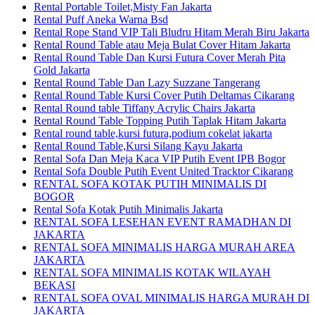
Rental Portable Toilet,Misty Fan Jakarta
Rental Puff Aneka Warna Bsd
Rental Rope Stand VIP Tali Bludru Hitam Merah Biru Jakarta
Rental Round Table atau Meja Bulat Cover Hitam Jakarta
Rental Round Table Dan Kursi Futura Cover Merah Pita
Gold Jakarta
Rental Round Table Dan Lazy Suzzane Tangerang
Rental Round Table Kursi Cover Putih Deltamas Cikarang
Rental Round table Tiffany Acrylic Chairs Jakarta
Rental Round Table Topping Putih Taplak Hitam Jakarta
Rental round table,kursi futura,podium cokelat jakarta
Rental Round Table,Kursi Silang Kayu Jakarta
Rental Sofa Dan Meja Kaca VIP Putih Event IPB Bogor
Rental Sofa Double Putih Event United Tracktor Cikarang
RENTAL SOFA KOTAK PUTIH MINIMALIS DI
BOGOR
Rental Sofa Kotak Putih Minimalis Jakarta
RENTAL SOFA LESEHAN EVENT RAMADHAN DI
JAKARTA
RENTAL SOFA MINIMALIS HARGA MURAH AREA
JAKARTA
RENTAL SOFA MINIMALIS KOTAK WILAYAH
BEKASI
RENTAL SOFA OVAL MINIMALIS HARGA MURAH DI
JAKARTA