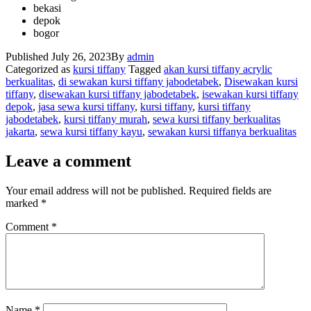
bekasi
depok
bogor
Published
July 26, 2023
By
admin
Categorized as
kursi tiffany
Tagged
akan kursi tiffany acrylic
berkualitas
,
di sewakan kursi tiffany jabodetabek
,
Disewakan kursi
tiffany
,
disewakan kursi tiffany jabodetabek
,
isewakan kursi tiffany
depok
,
jasa sewa kursi tiffany
,
kursi tiffany
,
kursi tiffany
jabodetabek
,
kursi tiffany murah
,
sewa kursi tiffany berkualitas
jakarta
,
sewa kursi tiffany kayu
,
sewakan kursi tiffanya berkualitas
Leave a comment
Your email address will not be published.
Required fields are
marked
*
Comment
*
Name
*