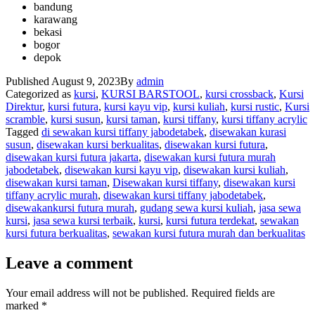
bandung
karawang
bekasi
bogor
depok
Published
August 9, 2023
By
admin
Categorized as
kursi
,
KURSI BARSTOOL
,
kursi crossback
,
Kursi
Direktur
,
kursi futura
,
kursi kayu vip
,
kursi kuliah
,
kursi rustic
,
Kursi
scramble
,
kursi susun
,
kursi taman
,
kursi tiffany
,
kursi tiffany acrylic
Tagged
di sewakan kursi tiffany jabodetabek
,
disewakan kurasi
susun
,
disewakan kursi berkualitas
,
disewakan kursi futura
,
disewakan kursi futura jakarta
,
disewakan kursi futura murah
jabodetabek
,
disewakan kursi kayu vip
,
disewakan kursi kuliah
,
disewakan kursi taman
,
Disewakan kursi tiffany
,
disewakan kursi
tiffany acrylic murah
,
disewakan kursi tiffany jabodetabek
,
disewakankursi futura murah
,
gudang sewa kursi kuliah
,
jasa sewa
kursi
,
jasa sewa kursi terbaik
,
kursi
,
kursi futura terdekat
,
sewakan
kursi futura berkualitas
,
sewakan kursi futura murah dan berkualitas
Leave a comment
Your email address will not be published.
Required fields are
marked
*