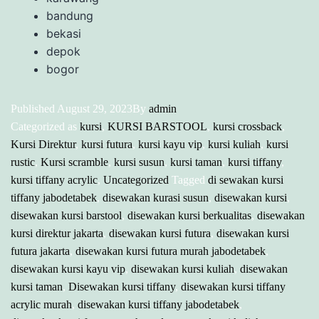
bandung
bekasi
depok
bogor
Published
August 29, 2023
By
admin
Categorized as
kursi
,
KURSI BARSTOOL
,
kursi crossback
,
Kursi Direktur
,
kursi futura
,
kursi kayu vip
,
kursi kuliah
,
kursi
rustic
,
Kursi scramble
,
kursi susun
,
kursi taman
,
kursi tiffany
,
kursi tiffany acrylic
,
Uncategorized
Tagged
di sewakan kursi
tiffany jabodetabek
,
disewakan kurasi susun
,
disewakan kursi
,
disewakan kursi barstool
,
disewakan kursi berkualitas
,
disewakan
kursi direktur jakarta
,
disewakan kursi futura
,
disewakan kursi
futura jakarta
,
disewakan kursi futura murah jabodetabek
,
disewakan kursi kayu vip
,
disewakan kursi kuliah
,
disewakan
kursi taman
,
Disewakan kursi tiffany
,
disewakan kursi tiffany
acrylic murah
,
disewakan kursi tiffany jabodetabek
,