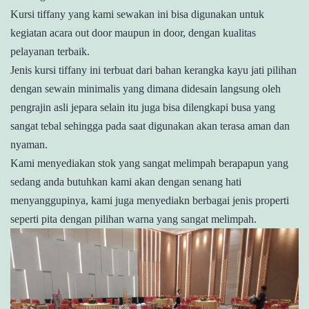
Kursi tiffany yang kami sewakan ini bisa digunakan untuk
kegiatan acara out door maupun in door, dengan kualitas
pelayanan terbaik.
Jenis kursi tiffany ini terbuat dari bahan kerangka kayu jati pilihan
dengan sewain minimalis yang dimana didesain langsung oleh
pengrajin asli jepara selain itu juga bisa dilengkapi busa yang
sangat tebal sehingga pada saat digunakan akan terasa aman dan
nyaman.
Kami menyediakan stok yang sangat melimpah berapapun yang
sedang anda butuhkan kami akan dengan senang hati
menyanggupinya, kami juga menyediakn berbagai jenis properti
seperti pita dengan pilihan warna yang sangat melimpah.