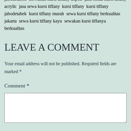
acrylic
,
jasa sewa kursi tiffany
,
kursi tiffany
,
kursi tiffany
jabodetabek
,
kursi tiffany murah
,
sewa kursi tiffany berkualitas
jakarta
,
sewa kursi tiffany kayu
,
sewakan kursi tiffanya
berkualitas
LEAVE A COMMENT
Your email address will not be published.
Required fields are
marked
*
Comment
*