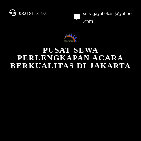
082181181975
suryajayabekasi@yahoo
.com
PUSAT SEWA
PERLENGKAPAN ACARA
BERKUALITAS DI JAKARTA