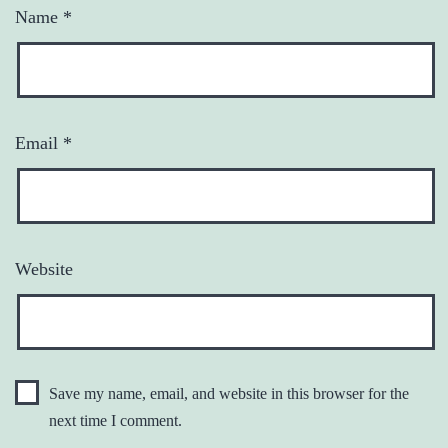
Name
*
Email
*
Website
Save my name, email, and website in this browser for the
next time I comment.