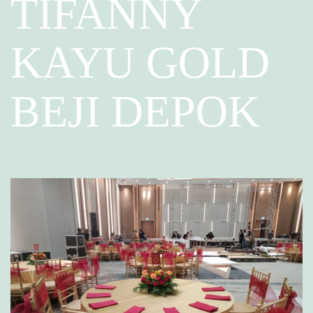
TIFANNY
KAYU GOLD
BEJI DEPOK