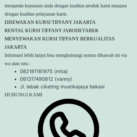
menjamin kepuasan anda dengan kualitas produk kami maupun
dengan kualitas pelayanan kami.
DISEWAKAN KURSI TIFFANY JAKARTA
RENTAL KURSI TIFFANY JABODETABEK
MENYEWAKAN KURSI TIFFANY BERKUALITAS
JAKARTA
Informasi lebih lanjut bisa menghubungi nomor dibawah ini via
wa atau sms :
082181181975 (mita)
081317490812 (vanny)
Jl. lebak ciketing mustikajaya bekasi
HUBUNGI KAMI