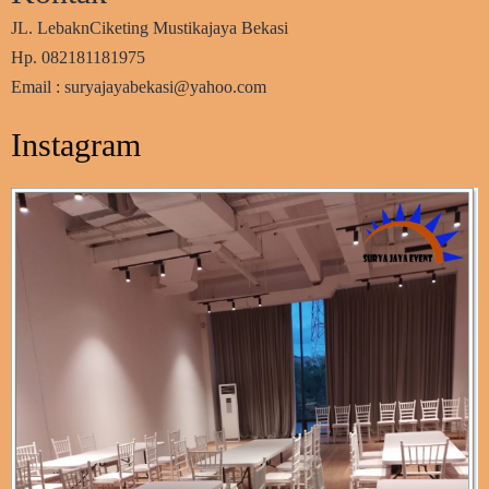
JL. LebaknCiketing Mustikajaya Bekasi
Hp. 082181181975
Email : suryajayabekasi@yahoo.com
Instagram