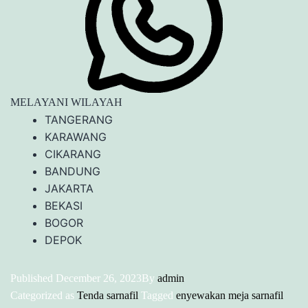
MELAYANI WILAYAH
TANGERANG
KARAWANG
CIKARANG
BANDUNG
JAKARTA
BEKASI
BOGOR
DEPOK
Published
December 26, 2023
By
admin
Categorized as
Tenda sarnafil
Tagged
enyewakan meja sarnafil