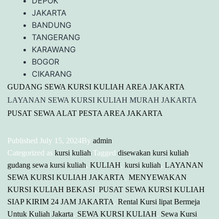
DEPOK
JAKARTA
BANDUNG
TANGERANG
KARAWANG
BOGOR
CIKARANG
GUDANG SEWA KURSI KULIAH AREA JAKARTA
LAYANAN SEWA KURSI KULIAH MURAH JAKARTA
PUSAT SEWA ALAT PESTA AREA JAKARTA
Published
July 15, 2024
By
admin
Categorized as
kursi kuliah
Tagged
disewakan kursi kuliah
,
gudang sewa kursi kuliah
,
KULIAH
,
kursi kuliah
,
LAYANAN
SEWA KURSI KULIAH JAKARTA
,
MENYEWAKAN
KURSI KULIAH BEKASI
,
PUSAT SEWA KURSI KULIAH
SIAP KIRIM 24 JAM JAKARTA
,
Rental Kursi lipat Bermeja
Untuk Kuliah Jakarta
,
SEWA KURSI KULIAH
,
Sewa Kursi