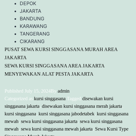
DEPOK
JAKARTA
BANDUNG
KARAWANG
TANGERANG
CIKARANG
PUSAT SEWA KURSI SINGGASANA MURAH AREA
JAKARTA
SEWA KURSI SINGGASANA AREA JAKARTA
MENYEWAKAN ALAT PESTA JAKARTA
Published
July 15, 2024
By
admin
Categorized as
kursi singgasana
Tagged
disewakan kursi
singgasana jakarta
,
disewakan kursi singgasana merah jakarta
,
kursi singgasana
,
kursi singgasana jabodetabek
,
kursi singgasana
mewah
,
sewa kursi singgasana jakarta
,
sewa kursi singgasana
mewah
,
sewa kursi singgasana mewah jakarta
,
Sewa Kursi Type