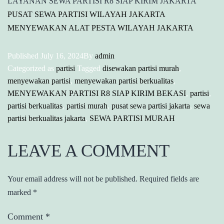
LAYANAN SEWA PARTISI R8 SIAP KIRIM JAKARTA
PUSAT SEWA PARTISI WILAYAH JAKARTA
MENYEWAKAN ALAT PESTA WILAYAH JAKARTA
Published
July 16, 2024
By
admin
Categorized as
partisi
Tagged
disewakan partisi murah
,
menyewakan partisi
,
menyewakan partisi berkualitas
,
MENYEWAKAN PARTISI R8 SIAP KIRIM BEKASI
,
partisi
,
partisi berkualitas
,
partisi murah
,
pusat sewa partisi jakarta
,
sewa
partisi berkualitas jakarta
,
SEWA PARTISI MURAH
LEAVE A COMMENT
Your email address will not be published.
Required fields are
marked
*
Comment
*