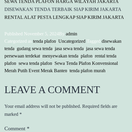
SEWA TENDA PLAFON HARGA WILAYAH JAKARTA
DISEWAKAN TENDA TERBAIK SIAP KIRIM JAKARTA
RENTAL ALAT PESTA LENGKAP SIAP KIRIM JAKARTA
Published
November 5, 2024
By
admin
Categorized as
tenda plafon
,
Uncategorized
Tagged
disewakan
tenda
,
gudang sewa tenda
,
jasa sewa tenda
,
jasa sewa tenda
persewaan terdekat
,
menyewakan tenda
,
plafon
,
rental tenda
plafon
,
sewa tenda plafon
,
Sewa Tenda Plafon Konvensional
Merah Putih Event Merak Banten
,
tenda plafon murah
LEAVE A COMMENT
Your email address will not be published.
Required fields are
marked
*
Comment
*