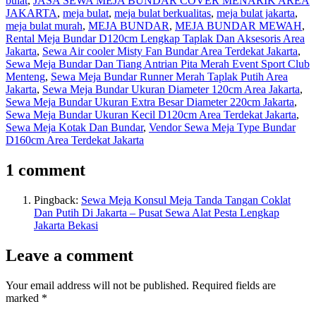
bulat
,
JASA SEWA MEJA BUNDAR COVER MENARIK AREA
JAKARTA
,
meja bulat
,
meja bulat berkualitas
,
meja bulat jakarta
,
meja bulat murah
,
MEJA BUNDAR
,
MEJA BUNDAR MEWAH
,
Rental Meja Bundar D120cm Lengkap Taplak Dan Aksesoris Area
Jakarta
,
Sewa Air cooler Misty Fan Bundar Area Terdekat Jakarta
,
Sewa Meja Bundar Dan Tiang Antrian Pita Merah Event Sport Club
Menteng
,
Sewa Meja Bundar Runner Merah Taplak Putih Area
Jakarta
,
Sewa Meja Bundar Ukuran Diameter 120cm Area Jakarta
,
Sewa Meja Bundar Ukuran Extra Besar Diameter 220cm Jakarta
,
Sewa Meja Bundar Ukuran Kecil D120cm Area Terdekat Jakarta
,
Sewa Meja Kotak Dan Bundar
,
Vendor Sewa Meja Type Bundar
D160cm Area Terdekat Jakarta
1 comment
Pingback:
Sewa Meja Konsul Meja Tanda Tangan Coklat
Dan Putih Di Jakarta – Pusat Sewa Alat Pesta Lengkap
Jakarta Bekasi
Leave a comment
Your email address will not be published.
Required fields are
marked
*