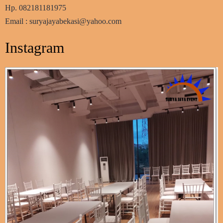
Hp. 082181181975
Email : suryajayabekasi@yahoo.com
Instagram