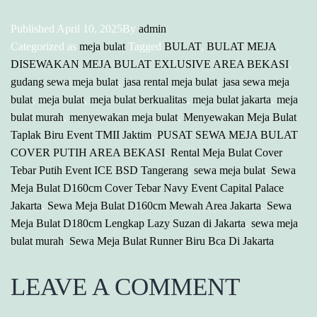
Published
April 10, 2025
By
admin
Categorized as
meja bulat
Tagged
BULAT
,
BULAT MEJA
,
DISEWAKAN MEJA BULAT EXLUSIVE AREA BEKASI
,
gudang sewa meja bulat
,
jasa rental meja bulat
,
jasa sewa meja
bulat
,
meja bulat
,
meja bulat berkualitas
,
meja bulat jakarta
,
meja
bulat murah
,
menyewakan meja bulat
,
Menyewakan Meja Bulat
Taplak Biru Event TMII Jaktim
,
PUSAT SEWA MEJA BULAT
COVER PUTIH AREA BEKASI
,
Rental Meja Bulat Cover
Tebar Putih Event ICE BSD Tangerang
,
sewa meja bulat
,
Sewa
Meja Bulat D160cm Cover Tebar Navy Event Capital Palace
Jakarta
,
Sewa Meja Bulat D160cm Mewah Area Jakarta
,
Sewa
Meja Bulat D180cm Lengkap Lazy Suzan di Jakarta
,
sewa meja
bulat murah
,
Sewa Meja Bulat Runner Biru Bca Di Jakarta
LEAVE A COMMENT