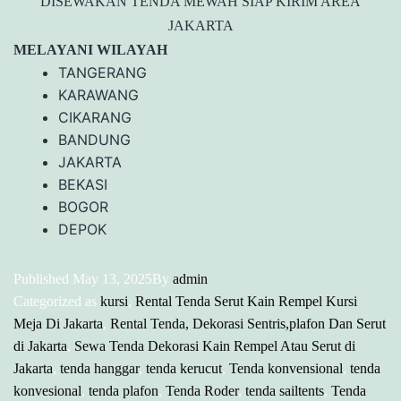
DISEWAKAN TENDA MEWAH SIAP KIRIM AREA
JAKARTA
MELAYANI WILAYAH
TANGERANG
KARAWANG
CIKARANG
BANDUNG
JAKARTA
BEKASI
BOGOR
DEPOK
Published
May 13, 2025
By
admin
Categorized as
kursi
,
Rental Tenda Serut Kain Rempel Kursi
Meja Di Jakarta
,
Rental Tenda, Dekorasi Sentris,plafon Dan Serut
di Jakarta
,
Sewa Tenda Dekorasi Kain Rempel Atau Serut di
Jakarta
,
tenda hanggar
,
tenda kerucut
,
Tenda konvensional
,
tenda
konvesional
,
tenda plafon
,
Tenda Roder
,
tenda sailtents
,
Tenda