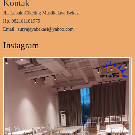
Kontak
JL. LebaknCiketing Mustikajaya Bekasi
Hp. 082181181975
Email : suryajayabekasi@yahoo.com
Instagram