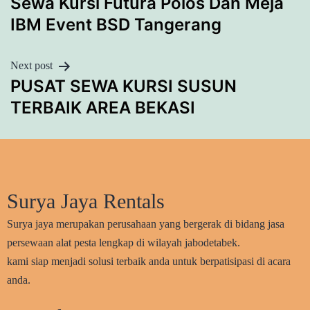
Sewa Kursi Futura Polos Dan Meja
NAVIGATION
IBM Event BSD Tangerang
Next post
PUSAT SEWA KURSI SUSUN
TERBAIK AREA BEKASI
Surya Jaya Rentals
Surya jaya merupakan perusahaan yang bergerak di bidang jasa
persewaan alat pesta lengkap di wilayah jabodetabek.
kami siap menjadi solusi terbaik anda untuk berpatisipasi di acara
anda.