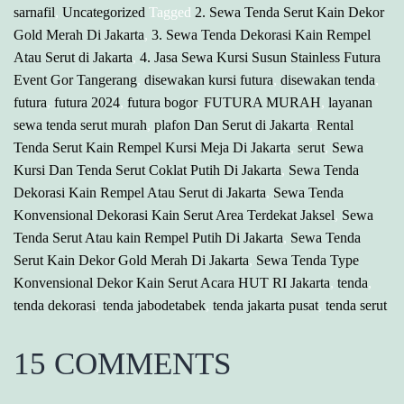
sarnafil
,
Uncategorized
Tagged
2. Sewa Tenda Serut Kain Dekor
Gold Merah Di Jakarta
,
3. Sewa Tenda Dekorasi Kain Rempel
Atau Serut di Jakarta
,
4. Jasa Sewa Kursi Susun Stainless Futura
Event Gor Tangerang
,
disewakan kursi futura
,
disewakan tenda
,
futura
,
futura 2024
,
futura bogor
,
FUTURA MURAH
,
layanan
sewa tenda serut murah
,
plafon Dan Serut di Jakarta
,
Rental
Tenda Serut Kain Rempel Kursi Meja Di Jakarta
,
serut
,
Sewa
Kursi Dan Tenda Serut Coklat Putih Di Jakarta
,
Sewa Tenda
Dekorasi Kain Rempel Atau Serut di Jakarta
,
Sewa Tenda
Konvensional Dekorasi Kain Serut Area Terdekat Jaksel
,
Sewa
Tenda Serut Atau kain Rempel Putih Di Jakarta
,
Sewa Tenda
Serut Kain Dekor Gold Merah Di Jakarta
,
Sewa Tenda Type
Konvensional Dekor Kain Serut Acara HUT RI Jakarta
,
tenda
,
tenda dekorasi
,
tenda jabodetabek
,
tenda jakarta pusat
,
tenda serut
15 COMMENTS