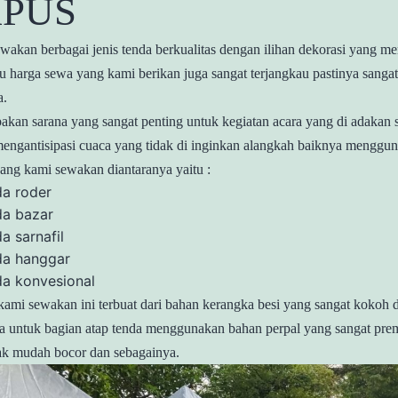
KPUS
kan berbagai jenis tenda berkualitas dengan ilihan dekorasi yang me
itu harga sewa yang kami berikan juga sangat terjangkau pastinya sang
a.
kan sarana yang sangat penting untuk kegiatan acara yang di adakan s
engantisipasi cuaca yang tidak di inginkan alangkah baiknya menggun
yang kami sewakan diantaranya yaitu :
da roder
da bazar
a sarnafil
da hanggar
da konvesional
ami sewakan ini terbuat dari bahan kerangka besi yang sangat kokoh 
uga untuk bagian atap tenda menggunakan bahan perpal yang sangat pr
ak mudah bocor dan sebagainya.