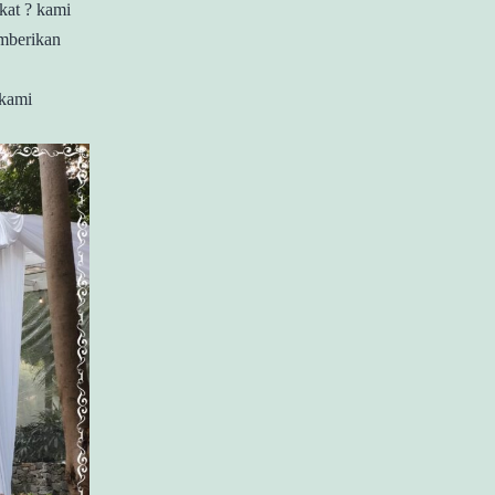
kat ? kami
emberikan
 kami