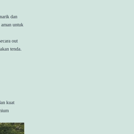
narik dan
at aman untuk
ecara out
akan tenda.
dan kuat
emium