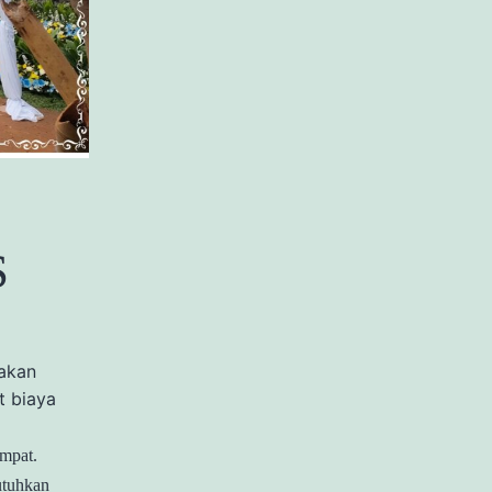
S
 akan
t biaya
empat.
utuhkan