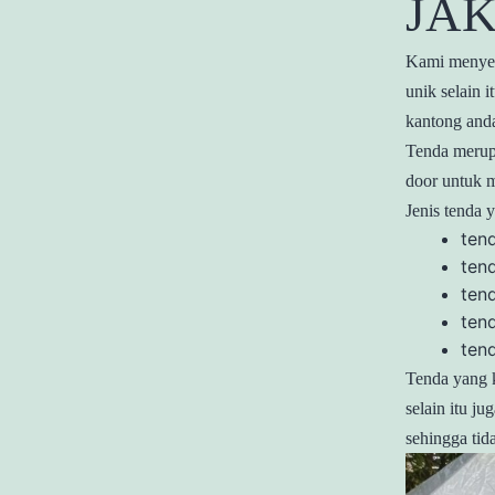
JA
Kami menyewa
unik selain 
kantong and
Tenda merupa
door untuk m
Jenis tenda 
ten
ten
tend
ten
ten
Tenda yang k
selain itu j
sehingga tid