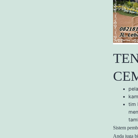
TE
CEM
pel
kam
tim
men
tam
Sistem pemba
Anda juga bi