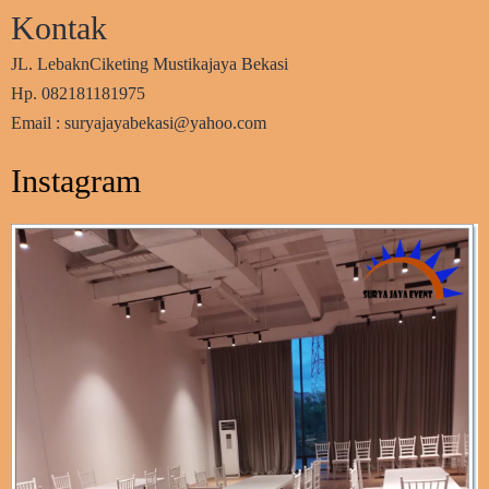
Kontak
JL. LebaknCiketing Mustikajaya Bekasi
Hp. 082181181975
Email : suryajayabekasi@yahoo.com
Instagram