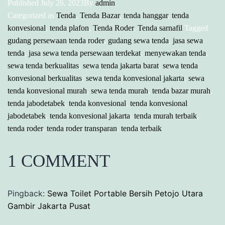
Published
July 26, 2023
By
admin
Categorized as
Tenda
,
Tenda Bazar
,
tenda hanggar
,
tenda
konvesional
,
tenda plafon
,
Tenda Roder
,
Tenda sarnafil
Tagged
gudang persewaan tenda roder
,
gudang sewa tenda
,
jasa sewa
tenda
,
jasa sewa tenda persewaan terdekat
,
menyewakan tenda
,
sewa tenda berkualitas
,
sewa tenda jakarta barat
,
sewa tenda
konvesional berkualitas
,
sewa tenda konvesional jakarta
,
sewa
tenda konvesional murah
,
sewa tenda murah
,
tenda bazar murah
,
tenda jabodetabek
,
tenda konvesional
,
tenda konvesional
jabodetabek
,
tenda konvesional jakarta
,
tenda murah terbaik
,
tenda roder
,
tenda roder transparan
,
tenda terbaik
1 COMMENT
Pingback:
Sewa Toilet Portable Bersih Petojo Utara
Gambir Jakarta Pusat