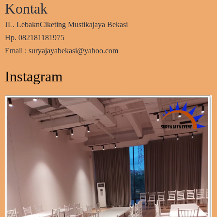
Kontak
JL. LebaknCiketing Mustikajaya Bekasi
Hp. 082181181975
Email : suryajayabekasi@yahoo.com
Instagram