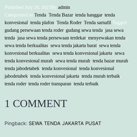
Published
July 28, 2023
By
admin
Categorized as
Tenda
,
Tenda Bazar
,
tenda hanggar
,
tenda
konvesional
,
tenda plafon
,
Tenda Roder
,
Tenda sarnafil
Tagged
gudang persewaan tenda roder
,
gudang sewa tenda
,
jasa sewa
tenda
,
jasa sewa tenda persewaan terdekat
,
menyewakan tenda
,
sewa tenda berkualitas
,
sewa tenda jakarta barat
,
sewa tenda
konvesional berkualitas
,
sewa tenda konvesional jakarta
,
sewa
tenda konvesional murah
,
sewa tenda murah
,
tenda bazar murah
,
tenda jabodetabek
,
tenda konvesional
,
tenda konvesional
jabodetabek
,
tenda konvesional jakarta
,
tenda murah terbaik
,
tenda roder
,
tenda roder transparan
,
tenda terbaik
1 COMMENT
Pingback:
SEWA TENDA JAKARTA PUSAT