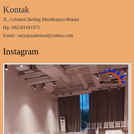
Kontak
JL. LebaknCiketing Mustikajaya Bekasi
Hp. 082181181975
Email : suryajayabekasi@yahoo.com
Instagram