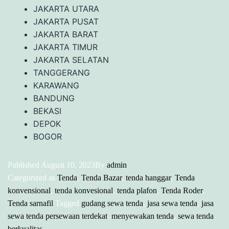
JAKARTA UTARA
JAKARTA PUSAT
JAKARTA BARAT
JAKARTA TIMUR
JAKARTA SELATAN
TANGGERANG
KARAWANG
BANDUNG
BEKASI
DEPOK
BOGOR
Published
August 10, 2023
By
admin
Categorized as
Tenda
,
Tenda Bazar
,
tenda hanggar
,
Tenda
konvensional
,
tenda konvesional
,
tenda plafon
,
Tenda Roder
,
Tenda sarnafil
Tagged
gudang sewa tenda
,
jasa sewa tenda
,
jasa
sewa tenda persewaan terdekat
,
menyewakan tenda
,
sewa tenda
berkualitas