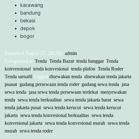
karawang
bandung
bekasi
depok
bogor
Published
August 22, 2023
By
admin
Categorized as
Tenda
,
Tenda Bazar
,
tenda hanggar
,
Tenda
konvensional
,
tenda konvesional
,
tenda plafon
,
Tenda Roder
,
Tenda sarnafil
Tagged
disewakan tenda
,
disewakan tenda jakarta
puasat
,
gudang persewaan tenda roder
,
gudang sewa tenda
,
jasa
sewa tenda
,
jasa sewa tenda persewaan terdekat
,
menyewakan
tenda
,
sewa tenda berkualitas
,
sewa tenda jakarta barat
,
sewa
tenda jakarta pusat
,
sewa tenda kerucut
,
sewa tenda kerucut
jakarta
,
sewa tenda konvesional berkualitas
,
sewa tenda
konvesional jakarta
,
sewa tenda konvesional murah
,
sewa tenda
murah
,
sewa tenda roder