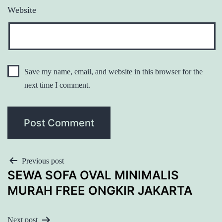
Website
Save my name, email, and website in this browser for the
next time I comment.
POST
Previous post
SEWA SOFA OVAL MINIMALIS
NAVIGATION
MURAH FREE ONGKIR JAKARTA
Next post