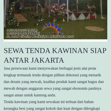
SEWA TENDA KAWINAN SIAP
ANTAR JAKARTA
Jasa persewaan kami menyewakan berbagai jenis alat pesta
lengkap termasuk tenda dengan pilihan dekorasi yang menarik
dan desain yang mewah, kualitas produk kami sangat bagus dan
mewah dengan anggaran sewa yang sangat ekonomis pastinya
sangat aman untuk kantong anda.
Tenda kawinan yang kami sewakan ini terbuat dari bahan
kerangka besi yang sangat kokoh dan kuat dengan dilengkapi