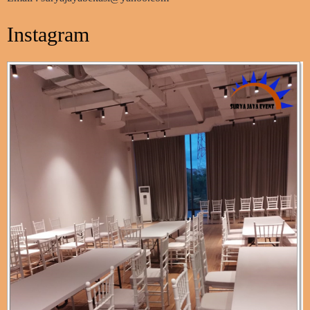
Instagram