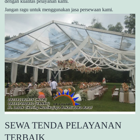
dengan kualitas pelayanan kami.
Jangan ragu untuk menggunakan jasa persewaan kami.
SEWA TENDA PELAYANAN
TERBAIK