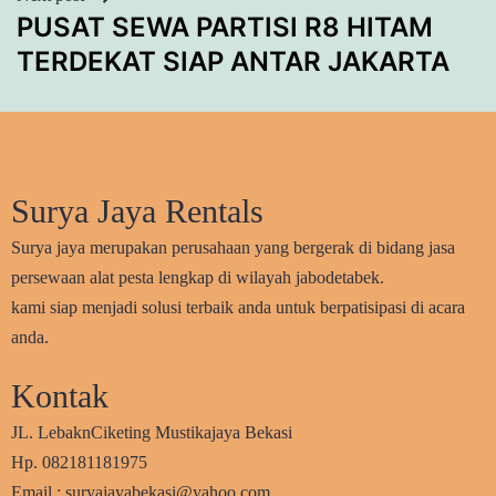
PUSAT SEWA PARTISI R8 HITAM
TERDEKAT SIAP ANTAR JAKARTA
Surya Jaya Rentals
Surya jaya merupakan perusahaan yang bergerak di bidang jasa
persewaan alat pesta lengkap di wilayah jabodetabek.
kami siap menjadi solusi terbaik anda untuk berpatisipasi di acara
anda.
Kontak
JL. LebaknCiketing Mustikajaya Bekasi
Hp. 082181181975
Email : suryajayabekasi@yahoo.com