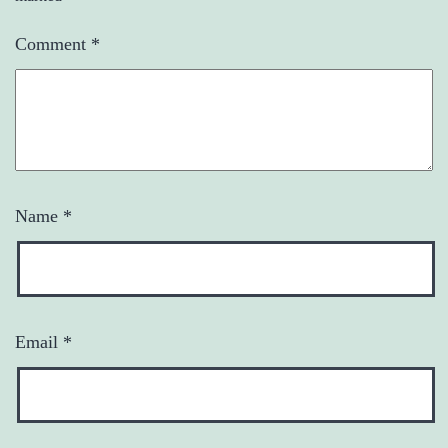
Comment
*
Name
*
Email
*