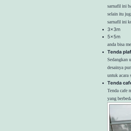
sarnafil ini
selain itu j
sarnafil ini 
3x3m
5x5m
anda bisa m
Tenda pla
Sedangkan u
desainya pu
untuk acara s
Tenda caf
Tenda cafe m
yang berbed