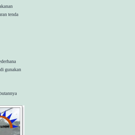
makanan
uran tenda
ederhana
 di gunakan
ebutannya