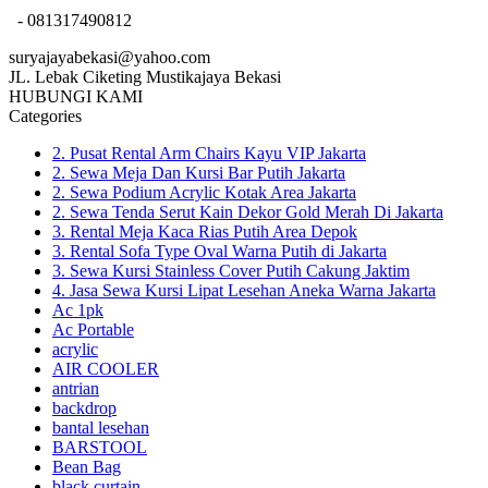
- 081317490812
suryajayabekasi@yahoo.com
JL. Lebak Ciketing Mustikajaya Bekasi
HUBUNGI KAMI
Categories
2. Pusat Rental Arm Chairs Kayu VIP Jakarta
2. Sewa Meja Dan Kursi Bar Putih Jakarta
2. Sewa Podium Acrylic Kotak Area Jakarta
2. Sewa Tenda Serut Kain Dekor Gold Merah Di Jakarta
3. Rental Meja Kaca Rias Putih Area Depok
3. Rental Sofa Type Oval Warna Putih di Jakarta
3. Sewa Kursi Stainless Cover Putih Cakung Jaktim
4. Jasa Sewa Kursi Lipat Lesehan Aneka Warna Jakarta
Ac 1pk
Ac Portable
acrylic
AIR COOLER
antrian
backdrop
bantal lesehan
BARSTOOL
Bean Bag
black curtain