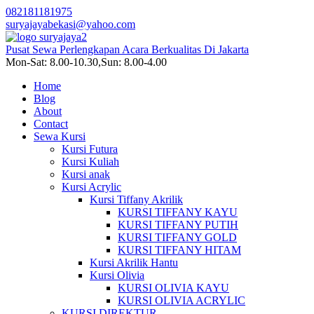
082181181975
suryajayabekasi@yahoo.com
Pusat Sewa Perlengkapan Acara Berkualitas Di Jakarta
Mon-Sat: 8.00-10.30,Sun: 8.00-4.00
Home
Blog
About
Contact
Sewa Kursi
Kursi Futura
Kursi Kuliah
Kursi anak
Kursi Acrylic
Kursi Tiffany Akrilik
KURSI TIFFANY KAYU
KURSI TIFFANY PUTIH
KURSI TIFFANY GOLD
KURSI TIFFANY HITAM
Kursi Akrilik Hantu
Kursi Olivia
KURSI OLIVIA KAYU
KURSI OLIVIA ACRYLIC
KURSI DIREKTUR